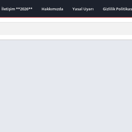
İletişim **2026**
Hakkımızda
Yasal Uyarı
Gizlilik Politika