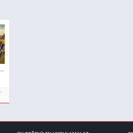
Fs 18 Apk Güncel Mod Sürümü 2026**
Sürüm Numarası Cihaza göre değişir