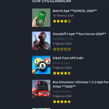
SON UYGULAMALAR
Bets10 Apk **GÜNCEL 2026**
18 Temmuz 2026
Standoff 2 Apk **Son Sürüm 2026**
AXLEBOLT LTD
9 Ağustos 2026
8 Ball Pool APK İndir
Miniclip.com
9 Ağustos 2026
Bus Simulator Ultimate 1.5.2 Apk Pa
Hilesi **2026**
Zuuks Games
9 Ağustos 2026