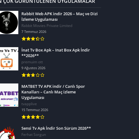
N ÇOK GÖRÜNTÜLENEN UYGULAMALAR
Rabbit Web APK indir 2026 – Maç ve Dizi
İzleme Uygulaması
Rabbit Movies Private Limited
7 Temmuz 2026
İnat Tv Box Apk – Inat Box Apk İndir
**2026**
premuim ott
9 Ağustos 2026
MATBET TV APK indir / Canlı Spor
Kanalları – Canlı Maç izleme
Uygulaması
tvapplive
15 Temmuz 2026
Sensi Tv Apk İndir Son Sürüm 2026**
Ferhat Sorgun