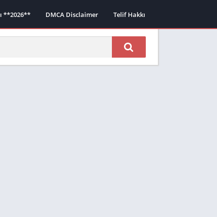
sı **2026**
DMCA Disclaimer
Telif Hakkı