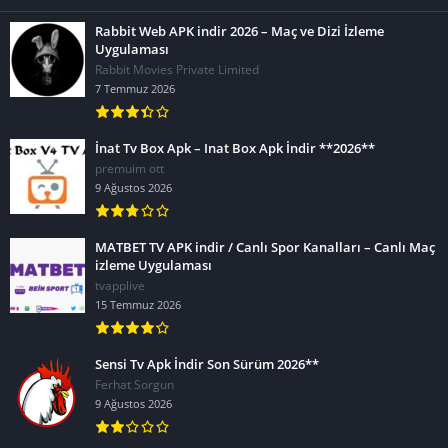
Rabbit Web APK indir 2026 – Maç ve Dizi İzleme
Uygulaması
Rabbit Movies Private Limited
7 Temmuz 2026
İnat Tv Box Apk – Inat Box Apk İndir **2026**
premuim ott
9 Ağustos 2026
MATBET TV APK indir / Canlı Spor Kanalları – Canlı Maç
izleme Uygulaması
tvapplive
15 Temmuz 2026
Sensi Tv Apk İndir Son Sürüm 2026**
Ferhat Sorgun
9 Ağustos 2026