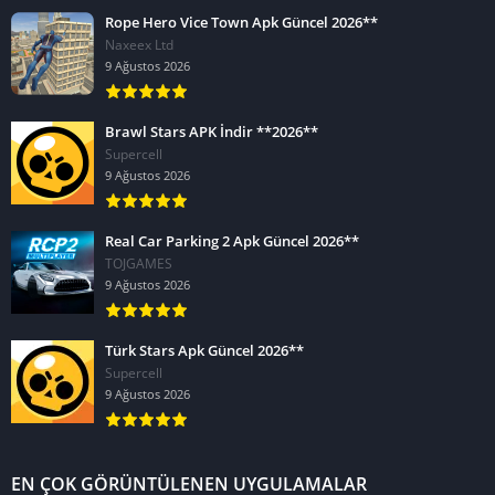
Rope Hero Vice Town Apk Güncel 2026**
Naxeex Ltd
9 Ağustos 2026
Brawl Stars APK İndir **2026**
Supercell
9 Ağustos 2026
Real Car Parking 2 Apk Güncel 2026**
TOJGAMES
9 Ağustos 2026
Türk Stars Apk Güncel 2026**
Supercell
9 Ağustos 2026
EN ÇOK GÖRÜNTÜLENEN UYGULAMALAR