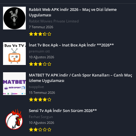
Rabbit Web APK indir 2026 – Maç ve Dizi İzleme
Uygulaması
Rabbit Movies Private Limited
7 Temmuz 2026
İnat Tv Box Apk – Inat Box Apk İndir **2026**
premuim ott
10 Ağustos 2026
MATBET TV APK indir / Canlı Spor Kanalları – Canlı Maç
izleme Uygulaması
tvapplive
15 Temmuz 2026
Sensi Tv Apk İndir Son Sürüm 2026**
Ferhat Sorgun
10 Ağustos 2026