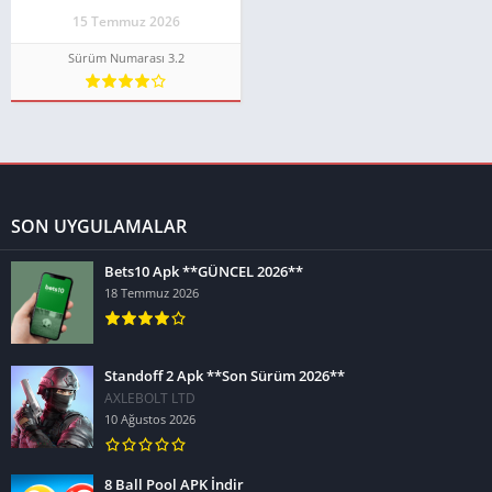
15 Temmuz 2026
Sürüm Numarası 3.2
SON UYGULAMALAR
Bets10 Apk **GÜNCEL 2026**
18 Temmuz 2026
Standoff 2 Apk **Son Sürüm 2026**
AXLEBOLT LTD
10 Ağustos 2026
8 Ball Pool APK İndir