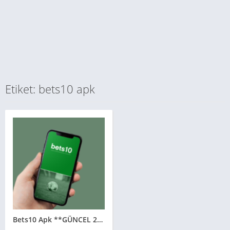
Etiket: bets10 apk
Bets10 Apk **GÜNCEL 2026**