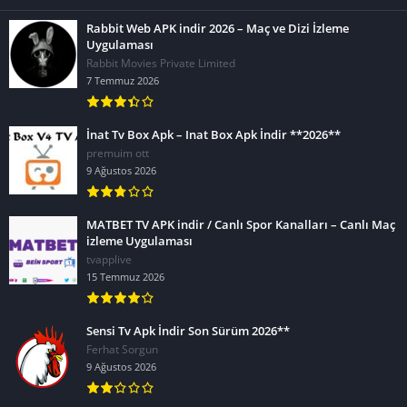
Rabbit Web APK indir 2026 – Maç ve Dizi İzleme
Uygulaması
Rabbit Movies Private Limited
7 Temmuz 2026
İnat Tv Box Apk – Inat Box Apk İndir **2026**
premuim ott
9 Ağustos 2026
MATBET TV APK indir / Canlı Spor Kanalları – Canlı Maç
izleme Uygulaması
tvapplive
15 Temmuz 2026
Sensi Tv Apk İndir Son Sürüm 2026**
Ferhat Sorgun
9 Ağustos 2026