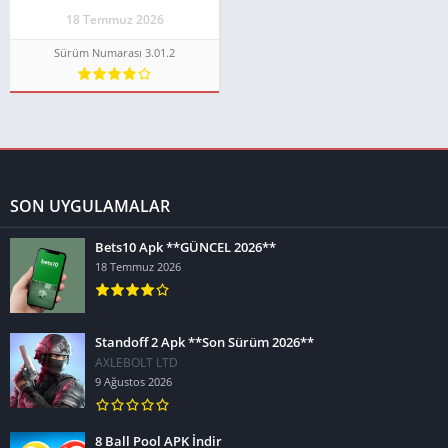
18 Temmuz 2026
Sürüm Numarası 3.01.2
SON UYGULAMALAR
Bets10 Apk **GÜNCEL 2026**
18 Temmuz 2026
Standoff 2 Apk **Son Sürüm 2026**
AXLEBOLT LTD
9 Ağustos 2026
8 Ball Pool APK İndir