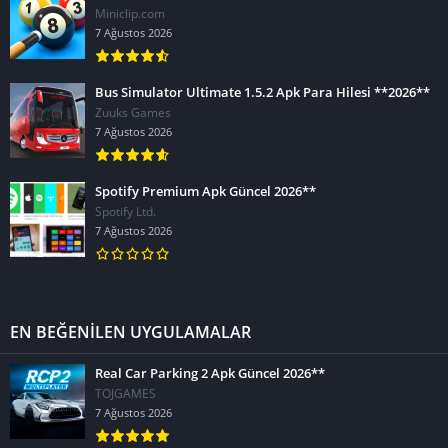
Miniclip.com
7 Ağustos 2026
Bus Simulator Ultimate 1.5.2 Apk Para Hilesi **2026**
Zuuks Games
7 Ağustos 2026
Spotify Premium Apk Güncel 2026**
Spotify Ltd.
7 Ağustos 2026
EN BEĞENİLEN UYGULAMALAR
Real Car Parking 2 Apk Güncel 2026**
TOJGAMES
7 Ağustos 2026