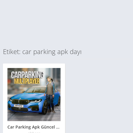
Etiket: car parking apk dayı
Car Parking Apk Güncel 2026**