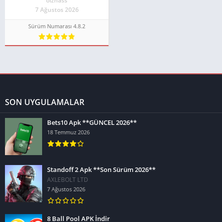
olzhass
7 Ağustos 2026
Sürüm Numarası 4.8.2
SON UYGULAMALAR
Bets10 Apk **GÜNCEL 2026**
18 Temmuz 2026
Standoff 2 Apk **Son Sürüm 2026**
AXLEBOLT LTD
7 Ağustos 2026
8 Ball Pool APK İndir