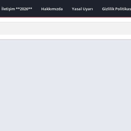
İletişim **2026**
Hakkımızda
Yasal Uyarı
Gizlilik Politika