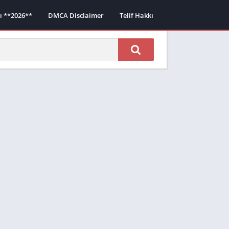
sı **2026**
DMCA Disclaimer
Telif Hakkı