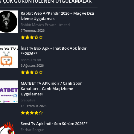
N ÇOK GÖRÜNTÜLENEN UYGULAMALAR
Rabbit Web APK indir 2026 – Maç ve Dizi
İzleme Uygulaması
Rabbit Movies Private Limited
7 Temmuz 2026
İnat Tv Box Apk – Inat Box Apk İndir
**2026**
premuim ott
6 Ağustos 2026
MATBET TV APK indir / Canlı Spor
Kanalları – Canlı Maç izleme
Uygulaması
tvapplive
15 Temmuz 2026
Sensi Tv Apk İndir Son Sürüm 2026**
Ferhat Sorgun