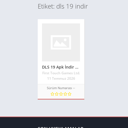
Etiket: dls 19 indir
DLS 19 Apk İndir Güncel 2026** Para Hileli Mod Apk İndir
First Touch Games Ltd.
11 Temmuz 2026
Sürüm Numarası --