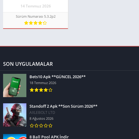
14 Temmuz 2026
Sürüm Numarası 5.3.2p2
SON UYGULAMALAR
Bets10 Apk **GÜNCEL 2026**
18 Temmuz 2026
Standoff 2 Apk **Son Sürüm 2026**
AXLEBOLT LTD
8 Ağustos 2026
8 Ball Pool APK İndir