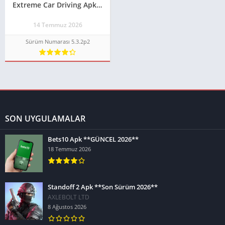
Extreme Car Driving Apk v6.0.5.2 MOD APK – PARA HİLELİ**MODDED 2026**
14 Temmuz 2026
Sürüm Numarası 5.3.2p2
SON UYGULAMALAR
Bets10 Apk **GÜNCEL 2026**
18 Temmuz 2026
Standoff 2 Apk **Son Sürüm 2026**
AXLEBOLT LTD
8 Ağustos 2026