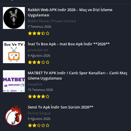
Rabbit Web APK indir 2026 – Maç ve Dizi İzleme
Uygulaması
Rabbit Movies Private Limited
7 Temmuz 2026
İnat Tv Box Apk – Inat Box Apk İndir **2026**
premuim ott
9 Ağustos 2026
MATBET TV APK indir / Canlı Spor Kanalları – Canlı Maç
izleme Uygulaması
tvapplive
15 Temmuz 2026
Sensi Tv Apk İndir Son Sürüm 2026**
Ferhat Sorgun
9 Ağustos 2026