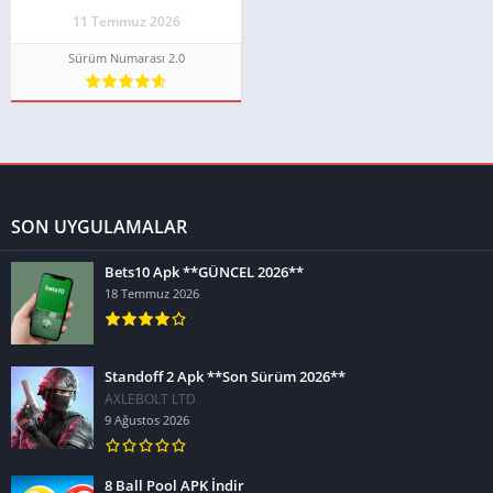
11 Temmuz 2026
Sürüm Numarası 2.0
SON UYGULAMALAR
Bets10 Apk **GÜNCEL 2026**
18 Temmuz 2026
Standoff 2 Apk **Son Sürüm 2026**
AXLEBOLT LTD
9 Ağustos 2026
8 Ball Pool APK İndir