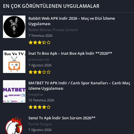
EN ÇOK GÖRÜNTÜLENEN UYGULAMALAR
Rabbit Web APK indir 2026 – Maç ve Dizi İzleme
Uygulaması
Rabbit Movies Private Limited
7 Temmuz 2026
İnat Tv Box Apk – Inat Box Apk İndir **2026**
premuim ott
7 Ağustos 2026
MATBET TV APK indir / Canlı Spor Kanalları – Canlı Maç
izleme Uygulaması
tvapplive
15 Temmuz 2026
Sensi Tv Apk İndir Son Sürüm 2026**
Ferhat Sorgun
7 Ağustos 2026