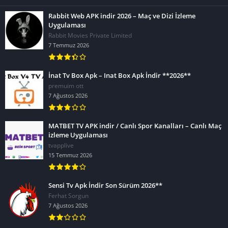
Rabbit Web APK indir 2026 – Maç ve Dizi İzleme
Uygulaması
Rabbit Movies Private Limited
7 Temmuz 2026
İnat Tv Box Apk – Inat Box Apk İndir **2026**
premuim ott
7 Ağustos 2026
MATBET TV APK indir / Canlı Spor Kanalları – Canlı Maç
izleme Uygulaması
tvapplive
15 Temmuz 2026
Sensi Tv Apk İndir Son Sürüm 2026**
Ferhat Sorgun
7 Ağustos 2026