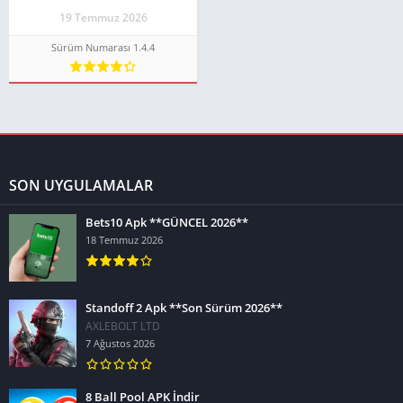
19 Temmuz 2026
Sürüm Numarası 1.4.4
SON UYGULAMALAR
Bets10 Apk **GÜNCEL 2026**
18 Temmuz 2026
Standoff 2 Apk **Son Sürüm 2026**
AXLEBOLT LTD
7 Ağustos 2026
8 Ball Pool APK İndir