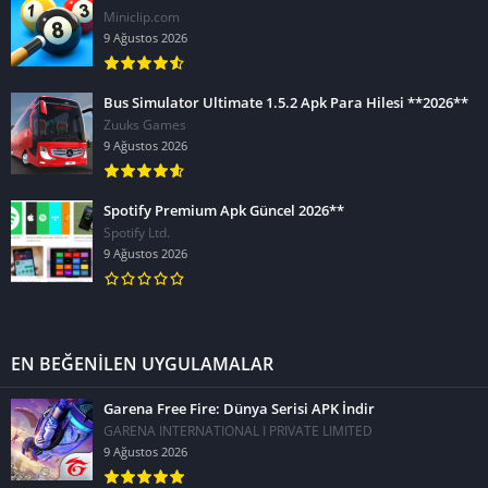
Miniclip.com
9 Ağustos 2026
Bus Simulator Ultimate 1.5.2 Apk Para Hilesi **2026**
Zuuks Games
9 Ağustos 2026
Spotify Premium Apk Güncel 2026**
Spotify Ltd.
9 Ağustos 2026
EN BEĞENİLEN UYGULAMALAR
Garena Free Fire: Dünya Serisi APK İndir
GARENA INTERNATIONAL I PRIVATE LIMITED
9 Ağustos 2026