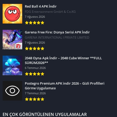
Red Ball 4 APK İndir
FDG Entertainment GmbH & Co.KG
7 Ağustos 2026
Garena Free Fire: Dünya Serisi APK İndir
GARENA INTERNATIONAL I PRIVATE LIMITED
7 Ağustos 2026
2048 Oyna Apk İndir – 2048 Cube Winner **FULL
SÜRÜM2026**
6 Temmuz 2026
Postegro Premium APK indir 2026 – Gizli Profilleri
Görme Uygulaması
7 Temmuz 2026
EN ÇOK GÖRÜNTÜLENEN UYGULAMALAR