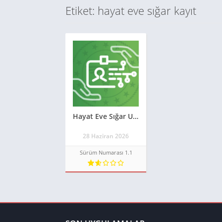
Etiket: hayat eve sığar kayıt
Hayat Eve Sığar Uygulaması – HES-MRZ **GÜNCEL 2026**
28 Haziran 2026
Sürüm Numarası 1.1