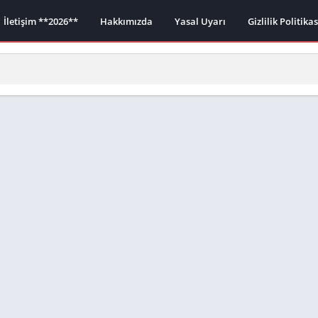
İletişim **2026**
Hakkımızda
Yasal Uyarı
Gizlilik Politika