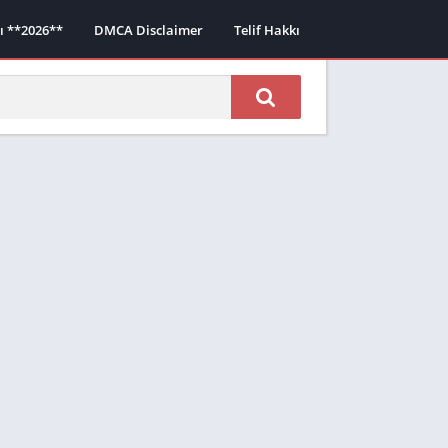
sı **2026**
DMCA Disclaimer
Telif Hakkı