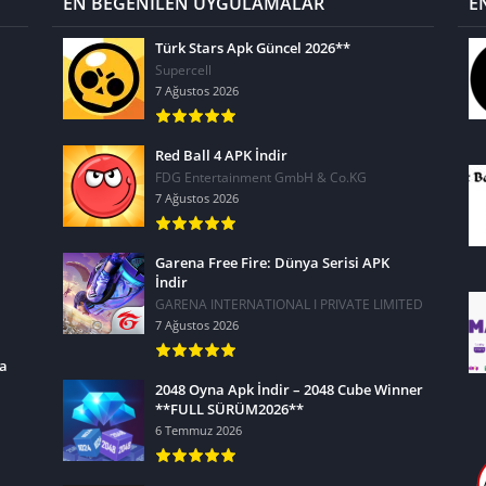
EN BEĞENİLEN UYGULAMALAR
E
Türk Stars Apk Güncel 2026**
Supercell
7 Ağustos 2026
Red Ball 4 APK İndir
FDG Entertainment GmbH & Co.KG
7 Ağustos 2026
Garena Free Fire: Dünya Serisi APK
İndir
GARENA INTERNATIONAL I PRIVATE LIMITED
7 Ağustos 2026
ra
2048 Oyna Apk İndir – 2048 Cube Winner
**FULL SÜRÜM2026**
6 Temmuz 2026