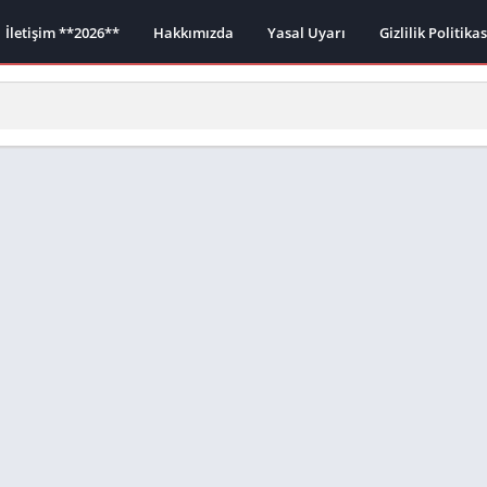
İletişim **2026**
Hakkımızda
Yasal Uyarı
Gizlilik Politika