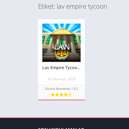
Etiket: lav empire tycoon
Lav Empire Tycoon Apk v1.9.2 MOD APK – PARA HİLELİ ** MOD APK 2026**
18 Temmuz 2026
Sürüm Numarası 1.9.2