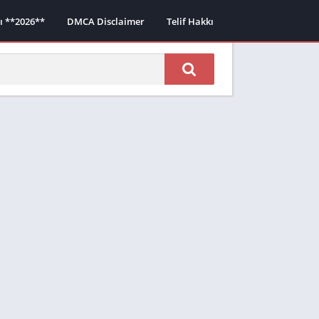
sı **2026**
DMCA Disclaimer
Telif Hakkı