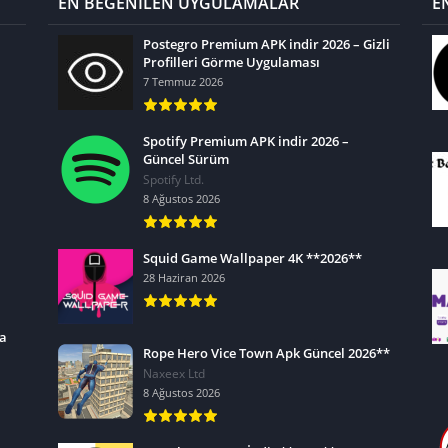
EN BEĞENİLEN UYGULAMALAR
E
Postegro Premium APK indir 2026 – Gizli
Profilleri Görme Uygulaması
7 Temmuz 2026
Spotify Premium APK indir 2026 –
Güncel Sürüm
Spotify Ltd.
8 Ağustos 2026
Squid Game Wallpaper 4K **2026**
28 Haziran 2026
ra
Rope Hero Vice Town Apk Güncel 2026**
Naxeex Ltd
8 Ağustos 2026