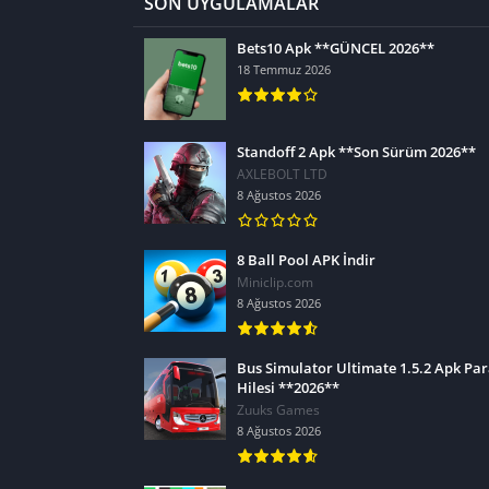
SON UYGULAMALAR
Bets10 Apk **GÜNCEL 2026**
18 Temmuz 2026
Standoff 2 Apk **Son Sürüm 2026**
AXLEBOLT LTD
8 Ağustos 2026
8 Ball Pool APK İndir
Miniclip.com
8 Ağustos 2026
Bus Simulator Ultimate 1.5.2 Apk Pa
Hilesi **2026**
Zuuks Games
8 Ağustos 2026