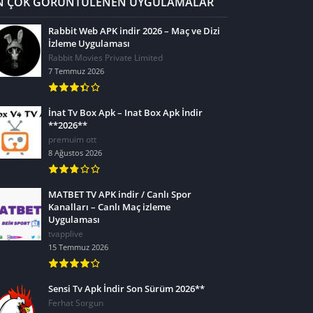
N ÇOK GÖRÜNTÜLENEN UYGULAMALAR
Rabbit Web APK indir 2026 – Maç ve Dizi
İzleme Uygulaması
Rabbit Movies Private Limited
7 Temmuz 2026
İnat Tv Box Apk – Inat Box Apk İndir
**2026**
premuim ott
8 Ağustos 2026
MATBET TV APK indir / Canlı Spor
Kanalları – Canlı Maç izleme
Uygulaması
tvapplive
15 Temmuz 2026
Sensi Tv Apk İndir Son Sürüm 2026**
Ferhat Sorgun