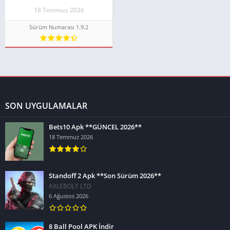
18 Temmuz 2026
Sürüm Numarası 1.9.2
SON UYGULAMALAR
Bets10 Apk **GÜNCEL 2026**
18 Temmuz 2026
Standoff 2 Apk **Son Sürüm 2026**
AXLEBOLT LTD
6 Ağustos 2026
8 Ball Pool APK İndir