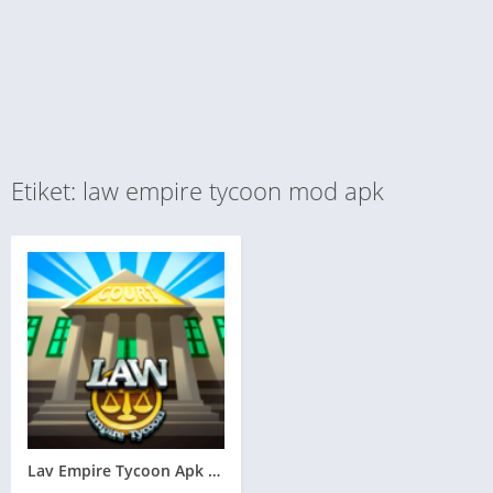
Etiket: law empire tycoon mod apk
Lav Empire Tycoon Apk v1.9.2 MOD APK – PARA HİLELİ ** MOD APK 2026**