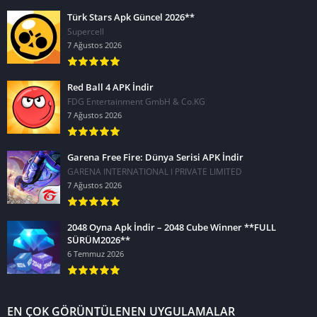
Türk Stars Apk Güncel 2026**
Supercell
7 Ağustos 2026
Red Ball 4 APK İndir
FDG Entertainment GmbH & Co.KG
7 Ağustos 2026
Garena Free Fire: Dünya Serisi APK İndir
GARENA INTERNATIONAL I PRIVATE LIMITED
7 Ağustos 2026
2048 Oyna Apk İndir – 2048 Cube Winner **FULL
SÜRÜM2026**
6 Temmuz 2026
EN ÇOK GÖRÜNTÜLENEN UYGULAMALAR