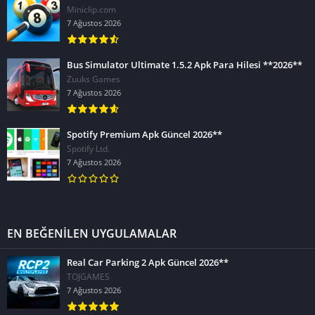
Miniclip.com
7 Ağustos 2026
Bus Simulator Ultimate 1.5.2 Apk Para Hilesi **2026**
Zuuks Games
7 Ağustos 2026
Spotify Premium Apk Güncel 2026**
Spotify Ltd.
7 Ağustos 2026
EN BEĞENİLEN UYGULAMALAR
Real Car Parking 2 Apk Güncel 2026**
TOJGAMES
7 Ağustos 2026