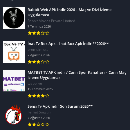
Rabbit Web APK indir 2026 – Maç ve Dizi İzleme
Uygulaması
Rabbit Movies Private Limited
7 Temmuz 2026
İnat Tv Box Apk – Inat Box Apk İndir **2026**
premuim ott
7 Ağustos 2026
MATBET TV APK indir / Canlı Spor Kanalları – Canlı Maç
izleme Uygulaması
tvapplive
15 Temmuz 2026
Sensi Tv Apk İndir Son Sürüm 2026**
Ferhat Sorgun
7 Ağustos 2026