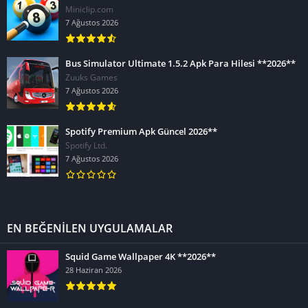
Miniclip.com
7 Ağustos 2026
Bus Simulator Ultimate 1.5.2 Apk Para Hilesi **2026**
Zuuks Games
7 Ağustos 2026
Spotify Premium Apk Güncel 2026**
Spotify Ltd.
7 Ağustos 2026
EN BEĞENİLEN UYGULAMALAR
Squid Game Wallpaper 4K **2026**
28 Haziran 2026