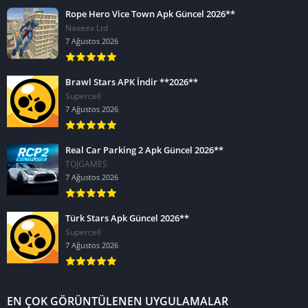
Rope Hero Vice Town Apk Güncel 2026**
Naxeex Ltd
7 Ağustos 2026
Brawl Stars APK İndir **2026**
Supercell
7 Ağustos 2026
Real Car Parking 2 Apk Güncel 2026**
TOJGAMES
7 Ağustos 2026
Türk Stars Apk Güncel 2026**
Supercell
7 Ağustos 2026
EN ÇOK GÖRÜNTÜLENEN UYGULAMALAR