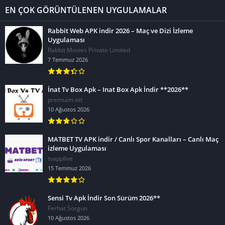
EN ÇOK GÖRÜNTÜLENEN UYGULAMALAR
Rabbit Web APK indir 2026 – Maç ve Dizi İzleme
Uygulaması
Rabbit Movies Private Limited
7 Temmuz 2026
İnat Tv Box Apk – Inat Box Apk İndir **2026**
premuim ott
10 Ağustos 2026
MATBET TV APK indir / Canlı Spor Kanalları – Canlı Maç
izleme Uygulaması
tvapplive
15 Temmuz 2026
Sensi Tv Apk İndir Son Sürüm 2026**
Ferhat Sorgun
10 Ağustos 2026