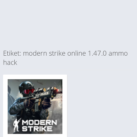
Etiket: modern strike online 1.47.0 ammo
hack