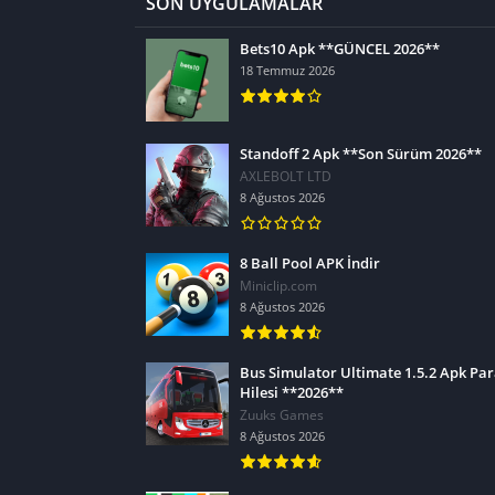
SON UYGULAMALAR
Bets10 Apk **GÜNCEL 2026**
18 Temmuz 2026
Standoff 2 Apk **Son Sürüm 2026**
AXLEBOLT LTD
8 Ağustos 2026
8 Ball Pool APK İndir
Miniclip.com
8 Ağustos 2026
Bus Simulator Ultimate 1.5.2 Apk Pa
Hilesi **2026**
Zuuks Games
8 Ağustos 2026