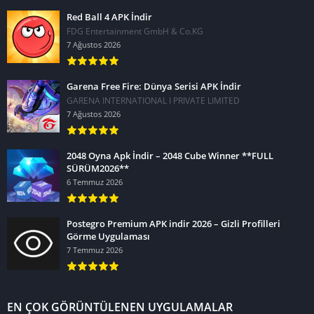
Red Ball 4 APK İndir
FDG Entertainment GmbH & Co.KG
7 Ağustos 2026
Garena Free Fire: Dünya Serisi APK İndir
GARENA INTERNATIONAL I PRIVATE LIMITED
7 Ağustos 2026
2048 Oyna Apk İndir – 2048 Cube Winner **FULL
SÜRÜM2026**
6 Temmuz 2026
Postegro Premium APK indir 2026 – Gizli Profilleri
Görme Uygulaması
7 Temmuz 2026
EN ÇOK GÖRÜNTÜLENEN UYGULAMALAR