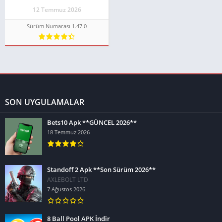
12 Temmuz 2026
Sürüm Numarası 1.47.0
SON UYGULAMALAR
Bets10 Apk **GÜNCEL 2026**
18 Temmuz 2026
Standoff 2 Apk **Son Sürüm 2026**
AXLEBOLT LTD
7 Ağustos 2026
8 Ball Pool APK İndir