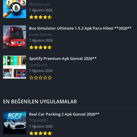
Miniclip.com
7 Ağustos 2026
Bus Simulator Ultimate 1.5.2 Apk Para Hilesi **2026**
Zuuks Games
7 Ağustos 2026
Spotify Premium Apk Güncel 2026**
Spotify Ltd.
7 Ağustos 2026
EN BEĞENİLEN UYGULAMALAR
Real Car Parking 2 Apk Güncel 2026**
TOJGAMES
7 Ağustos 2026