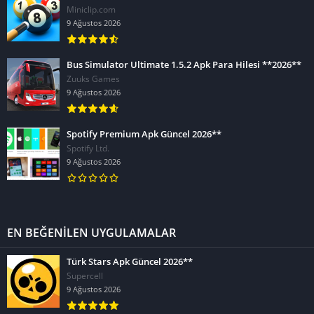
Miniclip.com
9 Ağustos 2026
Bus Simulator Ultimate 1.5.2 Apk Para Hilesi **2026**
Zuuks Games
9 Ağustos 2026
Spotify Premium Apk Güncel 2026**
Spotify Ltd.
9 Ağustos 2026
EN BEĞENİLEN UYGULAMALAR
Türk Stars Apk Güncel 2026**
Supercell
9 Ağustos 2026