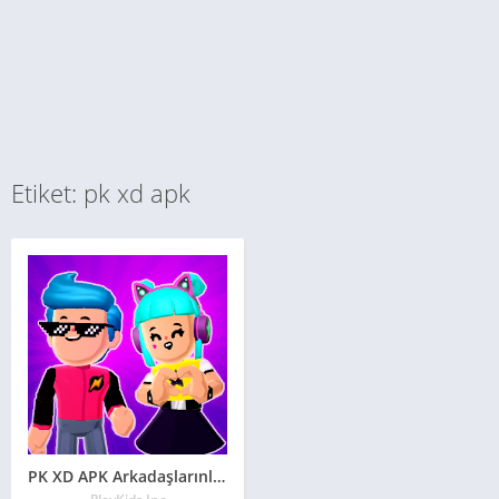
Etiket: pk xd apk
PK XD APK Arkadaşlarınla Keşfet ve Oyna **2026**