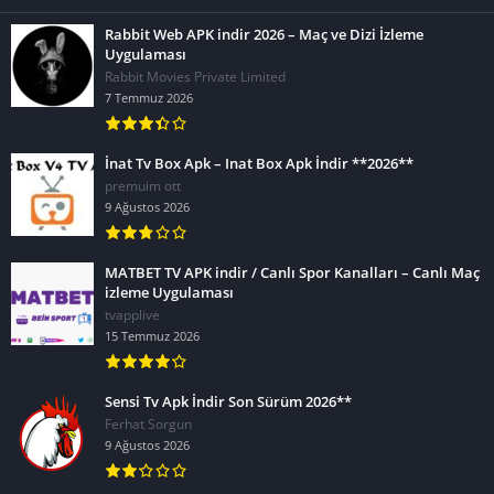
Rabbit Web APK indir 2026 – Maç ve Dizi İzleme
Uygulaması
Rabbit Movies Private Limited
7 Temmuz 2026
İnat Tv Box Apk – Inat Box Apk İndir **2026**
premuim ott
9 Ağustos 2026
MATBET TV APK indir / Canlı Spor Kanalları – Canlı Maç
izleme Uygulaması
tvapplive
15 Temmuz 2026
Sensi Tv Apk İndir Son Sürüm 2026**
Ferhat Sorgun
9 Ağustos 2026