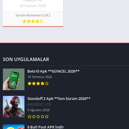
PlayKids Inc
25 Haziran 2026
Sürüm Numarası 0.29.2
SON UYGULAMALAR
Bets10 Apk **GÜNCEL 2026**
18 Temmuz 2026
Standoff 2 Apk **Son Sürüm 2026**
AXLEBOLT LTD
9 Ağustos 2026
8 Ball Pool APK İndir