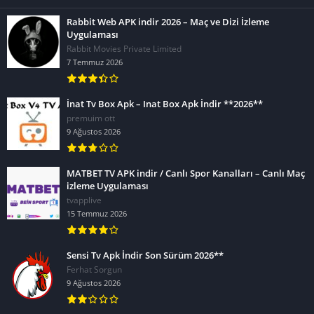
Rabbit Web APK indir 2026 – Maç ve Dizi İzleme
Uygulaması
Rabbit Movies Private Limited
7 Temmuz 2026
İnat Tv Box Apk – Inat Box Apk İndir **2026**
premuim ott
9 Ağustos 2026
MATBET TV APK indir / Canlı Spor Kanalları – Canlı Maç
izleme Uygulaması
tvapplive
15 Temmuz 2026
Sensi Tv Apk İndir Son Sürüm 2026**
Ferhat Sorgun
9 Ağustos 2026