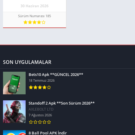
30 Haziran 2026
Sürüm Numarası 185
SON UYGULAMALAR
Bets10 Apk **GÜNCEL 2026**
18 Temmuz 2026
Standoff 2 Apk **Son Sürüm 2026**
AXLEBOLT LTD
7 Ağustos 2026
8 Ball Pool APK İndir