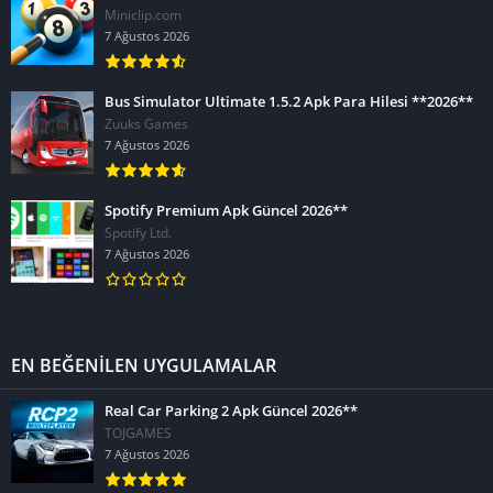
Miniclip.com
7 Ağustos 2026
Bus Simulator Ultimate 1.5.2 Apk Para Hilesi **2026**
Zuuks Games
7 Ağustos 2026
Spotify Premium Apk Güncel 2026**
Spotify Ltd.
7 Ağustos 2026
EN BEĞENİLEN UYGULAMALAR
Real Car Parking 2 Apk Güncel 2026**
TOJGAMES
7 Ağustos 2026