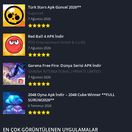
Türk Stars Apk Güncel 2026**
Supercell
7 Ağustos 2026
Red Ball 4 APK İndir
FDG Entertainment GmbH & Co.KG
7 Ağustos 2026
Garena Free Fire: Dünya Serisi APK İndir
GARENA INTERNATIONAL I PRIVATE LIMITED
7 Ağustos 2026
2048 Oyna Apk İndir – 2048 Cube Winner **FULL
SÜRÜM2026**
6 Temmuz 2026
EN ÇOK GÖRÜNTÜLENEN UYGULAMALAR