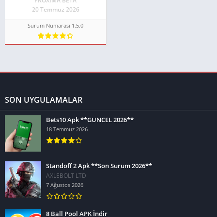
PROXIMA BETA
20 Temmuz 2026
Sürüm Numarası 1.5.0
SON UYGULAMALAR
Bets10 Apk **GÜNCEL 2026**
18 Temmuz 2026
Standoff 2 Apk **Son Sürüm 2026**
AXLEBOLT LTD
7 Ağustos 2026
8 Ball Pool APK İndir