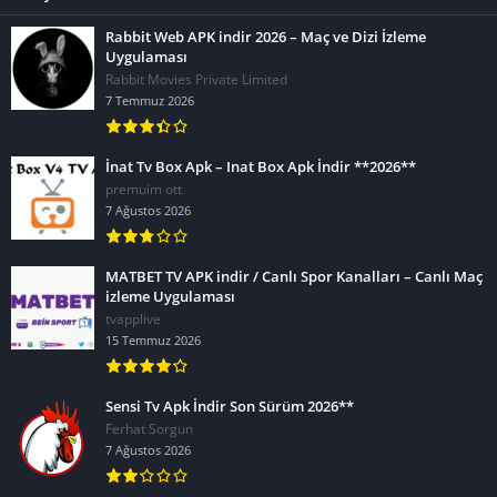
Rabbit Web APK indir 2026 – Maç ve Dizi İzleme
Uygulaması
Rabbit Movies Private Limited
7 Temmuz 2026
İnat Tv Box Apk – Inat Box Apk İndir **2026**
premuim ott
7 Ağustos 2026
MATBET TV APK indir / Canlı Spor Kanalları – Canlı Maç
izleme Uygulaması
tvapplive
15 Temmuz 2026
Sensi Tv Apk İndir Son Sürüm 2026**
Ferhat Sorgun
7 Ağustos 2026