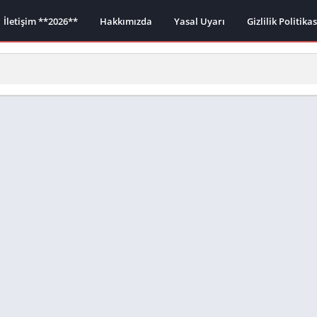
İletişim **2026**
Hakkımızda
Yasal Uyarı
Gizlilik Politika