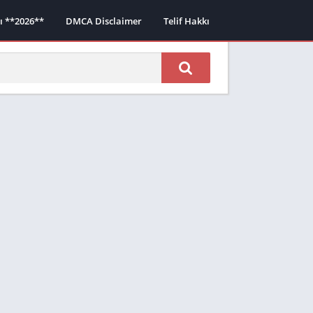
sı **2026**
DMCA Disclaimer
Telif Hakkı