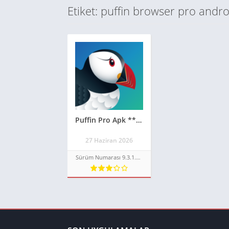
Etiket: puffin browser pro andro
Puffin Pro Apk **GÜNCEL 2026**
27 Haziran 2026
Sürüm Numarası 9.3.1.50898