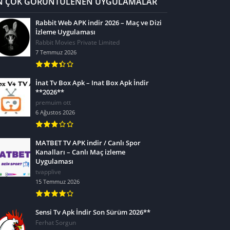
N ÇOK GÖRÜNTÜLENEN UYGULAMALAR
Rabbit Web APK indir 2026 – Maç ve Dizi
İzleme Uygulaması
Rabbit Movies Private Limited
7 Temmuz 2026
İnat Tv Box Apk – Inat Box Apk İndir
**2026**
premuim ott
6 Ağustos 2026
MATBET TV APK indir / Canlı Spor
Kanalları – Canlı Maç izleme
Uygulaması
tvapplive
15 Temmuz 2026
Sensi Tv Apk İndir Son Sürüm 2026**
Ferhat Sorgun