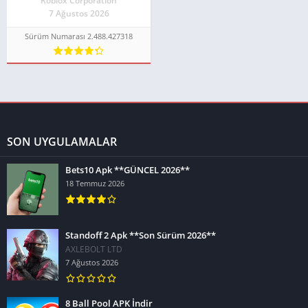
Roblox Corporation
7 Ağustos 2026
Sürüm Numarası 2.488.427318
SON UYGULAMALAR
Bets10 Apk **GÜNCEL 2026**
18 Temmuz 2026
Standoff 2 Apk **Son Sürüm 2026**
AXLEBOLT LTD
7 Ağustos 2026
8 Ball Pool APK İndir