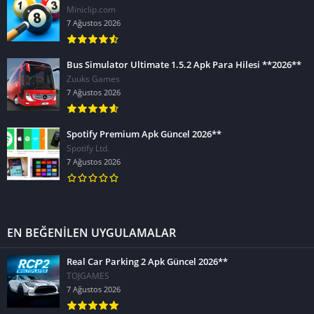
Miniclip.com
7 Ağustos 2026
Bus Simulator Ultimate 1.5.2 Apk Para Hilesi **2026**
Zuuks Games
7 Ağustos 2026
Spotify Premium Apk Güncel 2026**
Spotify Ltd.
7 Ağustos 2026
EN BEĞENİLEN UYGULAMALAR
Real Car Parking 2 Apk Güncel 2026**
TOJGAMES
7 Ağustos 2026