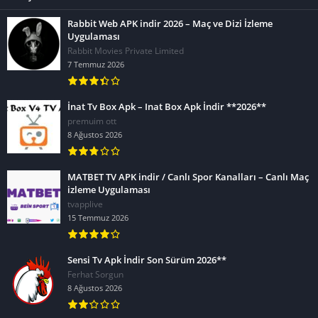
Rabbit Web APK indir 2026 – Maç ve Dizi İzleme
Uygulaması
Rabbit Movies Private Limited
7 Temmuz 2026
İnat Tv Box Apk – Inat Box Apk İndir **2026**
premuim ott
8 Ağustos 2026
MATBET TV APK indir / Canlı Spor Kanalları – Canlı Maç
izleme Uygulaması
tvapplive
15 Temmuz 2026
Sensi Tv Apk İndir Son Sürüm 2026**
Ferhat Sorgun
8 Ağustos 2026