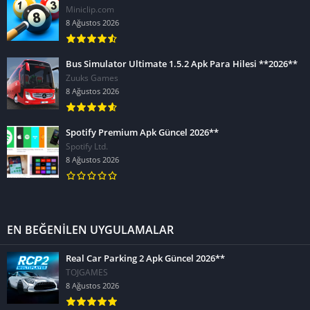
Miniclip.com
8 Ağustos 2026
Bus Simulator Ultimate 1.5.2 Apk Para Hilesi **2026**
Zuuks Games
8 Ağustos 2026
Spotify Premium Apk Güncel 2026**
Spotify Ltd.
8 Ağustos 2026
EN BEĞENİLEN UYGULAMALAR
Real Car Parking 2 Apk Güncel 2026**
TOJGAMES
8 Ağustos 2026