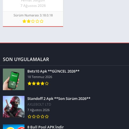
Ferhat Sorgun
7 Ağustos 2026
Sürüm Numarası 3.18.0.18
SON UYGULAMALAR
Bets10 Apk **GÜNCEL 2026**
18 Temmuz 2026
Standoff 2 Apk **Son Sürüm 2026**
AXLEBOLT LTD
7 Ağustos 2026
8 Ball Pool APK İndir