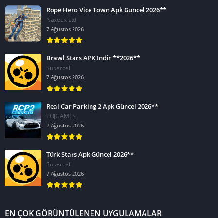
Rope Hero Vice Town Apk Güncel 2026**
Naxeex Ltd
7 Ağustos 2026
Brawl Stars APK İndir **2026**
Supercell
7 Ağustos 2026
Real Car Parking 2 Apk Güncel 2026**
TOJGAMES
7 Ağustos 2026
Türk Stars Apk Güncel 2026**
Supercell
7 Ağustos 2026
EN ÇOK GÖRÜNTÜLENEN UYGULAMALAR