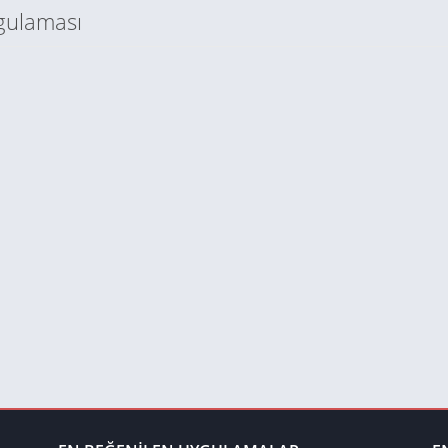
ygulaması