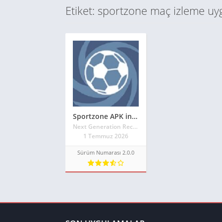
Etiket: sportzone maç izleme u
Sportzone APK indir / Canlı Maç İzleme Uygulaması
Next Generation Record
1 Temmuz 2026
Sürüm Numarası 2.0.0