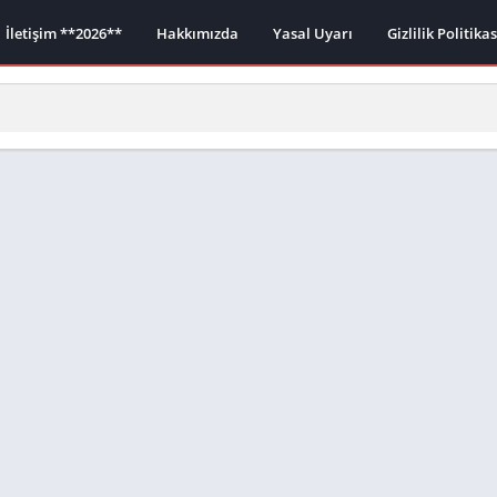
İletişim **2026**
Hakkımızda
Yasal Uyarı
Gizlilik Politika