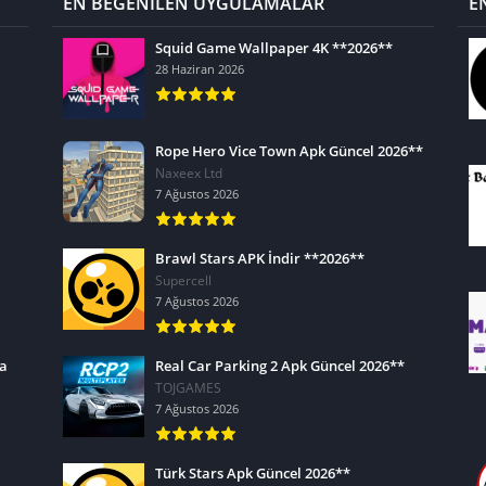
EN BEĞENİLEN UYGULAMALAR
E
Squid Game Wallpaper 4K **2026**
28 Haziran 2026
Rope Hero Vice Town Apk Güncel 2026**
Naxeex Ltd
7 Ağustos 2026
Brawl Stars APK İndir **2026**
Supercell
7 Ağustos 2026
ra
Real Car Parking 2 Apk Güncel 2026**
TOJGAMES
7 Ağustos 2026
Türk Stars Apk Güncel 2026**