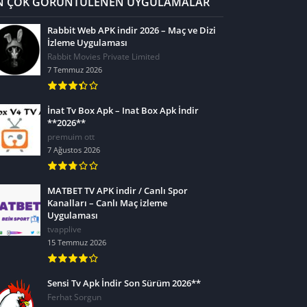
N ÇOK GÖRÜNTÜLENEN UYGULAMALAR
Rabbit Web APK indir 2026 – Maç ve Dizi
İzleme Uygulaması
Rabbit Movies Private Limited
7 Temmuz 2026
İnat Tv Box Apk – Inat Box Apk İndir
**2026**
premuim ott
7 Ağustos 2026
MATBET TV APK indir / Canlı Spor
Kanalları – Canlı Maç izleme
Uygulaması
tvapplive
15 Temmuz 2026
Sensi Tv Apk İndir Son Sürüm 2026**
Ferhat Sorgun