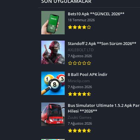
SON UYGULAMALAR
Bets10 Apk **GÜNCEL 2026**
18 Temmuz 2026
Standoff 2 Apk **Son Sürüm 2026**
AXLEBOLT LTD
7 Ağustos 2026
8 Ball Pool APK İndir
Miniclip.com
7 Ağustos 2026
Bus Simulator Ultimate 1.5.2 Apk Pa
Hilesi **2026**
Zuuks Games
7 Ağustos 2026