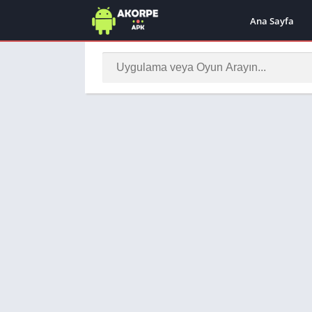
Ana Sayfa