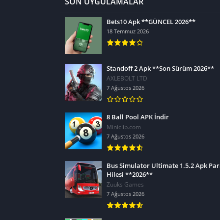
SON UYGULAMALAR
Bets10 Apk **GÜNCEL 2026**
18 Temmuz 2026
Standoff 2 Apk **Son Sürüm 2026**
AXLEBOLT LTD
7 Ağustos 2026
8 Ball Pool APK İndir
Miniclip.com
7 Ağustos 2026
Bus Simulator Ultimate 1.5.2 Apk Pa
Hilesi **2026**
Zuuks Games
7 Ağustos 2026