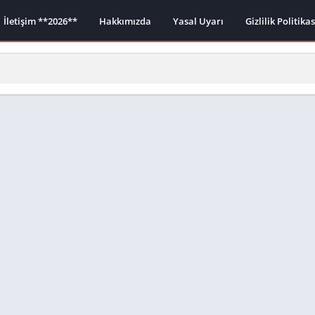
İletişim **2026**
Hakkımızda
Yasal Uyarı
Gizlilik Politika