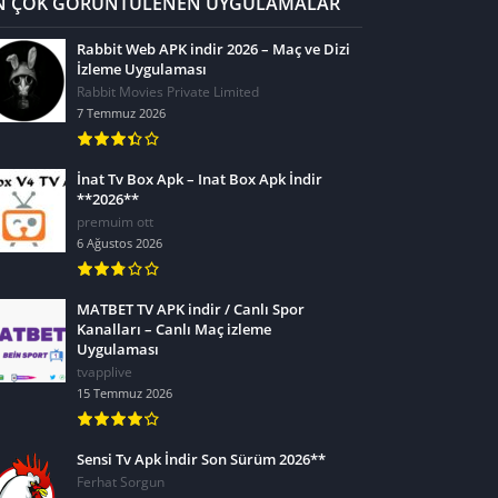
N ÇOK GÖRÜNTÜLENEN UYGULAMALAR
Rabbit Web APK indir 2026 – Maç ve Dizi
İzleme Uygulaması
Rabbit Movies Private Limited
7 Temmuz 2026
İnat Tv Box Apk – Inat Box Apk İndir
**2026**
premuim ott
6 Ağustos 2026
MATBET TV APK indir / Canlı Spor
Kanalları – Canlı Maç izleme
Uygulaması
tvapplive
15 Temmuz 2026
Sensi Tv Apk İndir Son Sürüm 2026**
Ferhat Sorgun