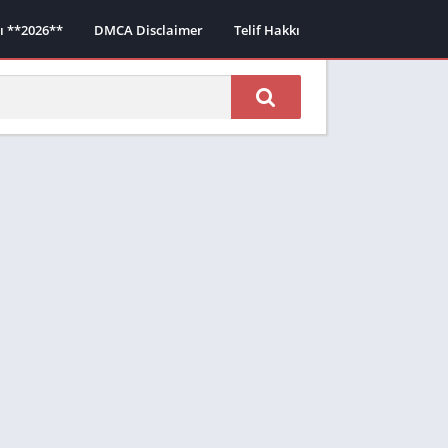
sı **2026**
DMCA Disclaimer
Telif Hakkı