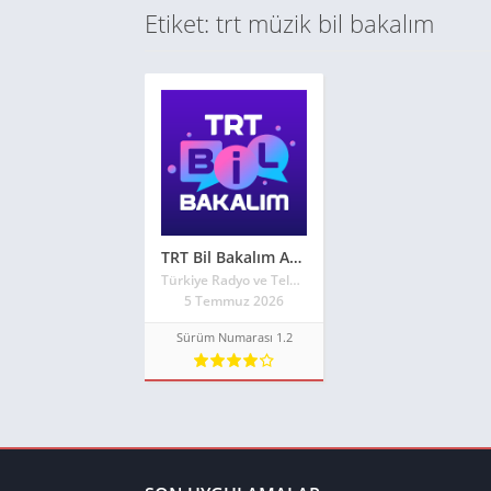
Etiket: trt müzik bil bakalım
TRT Bil Bakalım APK İndir
Türkiye Radyo ve Televizyon Kurumu
5 Temmuz 2026
Sürüm Numarası 1.2