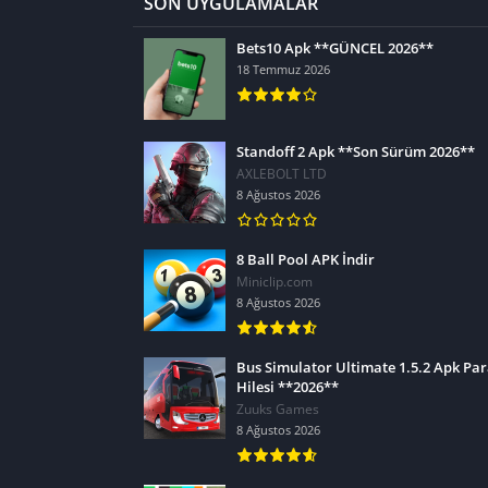
SON UYGULAMALAR
Bets10 Apk **GÜNCEL 2026**
18 Temmuz 2026
Standoff 2 Apk **Son Sürüm 2026**
AXLEBOLT LTD
8 Ağustos 2026
8 Ball Pool APK İndir
Miniclip.com
8 Ağustos 2026
Bus Simulator Ultimate 1.5.2 Apk Pa
Hilesi **2026**
Zuuks Games
8 Ağustos 2026