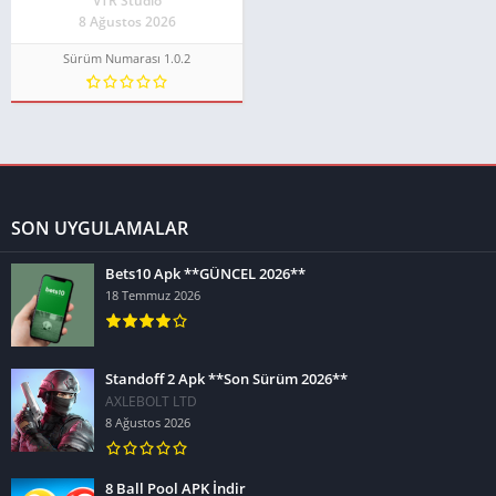
VTR Studio
8 Ağustos 2026
Sürüm Numarası 1.0.2
SON UYGULAMALAR
Bets10 Apk **GÜNCEL 2026**
18 Temmuz 2026
Standoff 2 Apk **Son Sürüm 2026**
AXLEBOLT LTD
8 Ağustos 2026
8 Ball Pool APK İndir