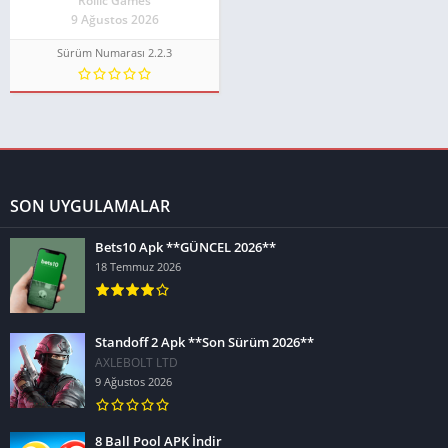
Rollic Games
9 Ağustos 2026
Sürüm Numarası 2.2.3
SON UYGULAMALAR
Bets10 Apk **GÜNCEL 2026**
18 Temmuz 2026
Standoff 2 Apk **Son Sürüm 2026**
AXLEBOLT LTD
9 Ağustos 2026
8 Ball Pool APK İndir