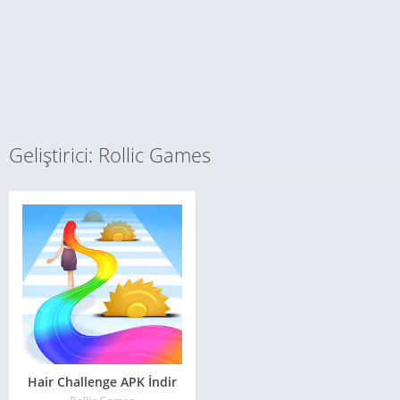
Geliştirici: Rollic Games
Hair Challenge APK İndir