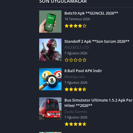
SON UYGULAMALAR
Bets10 Apk **GÜNCEL 2026**
18 Temmuz 2026
Standoff 2 Apk **Son Sürüm 2026**
AXLEBOLT LTD
7 Ağustos 2026
8 Ball Pool APK İndir
Miniclip.com
7 Ağustos 2026
Bus Simulator Ultimate 1.5.2 Apk Pa
Hilesi **2026**
Zuuks Games
7 Ağustos 2026