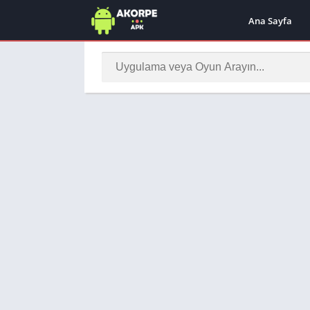
Ana Sayfa