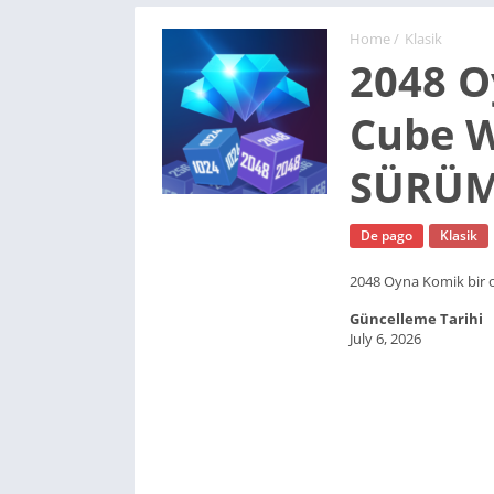
Home
/
Klasik
2048 O
Cube W
SÜRÜM
De pago
Klasik
2048 Oyna Komik bir o
Güncelleme Tarihi
July 6, 2026