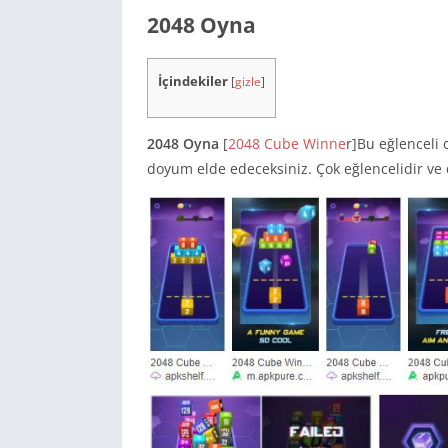
2048 Oyna
İçindekiler
[
gizle
]
2048 Oyna
[
2048 Cube Winne
r]Bu eğlenceli 
doyum elde edeceksiniz. Çok eğlencelidir ve ç