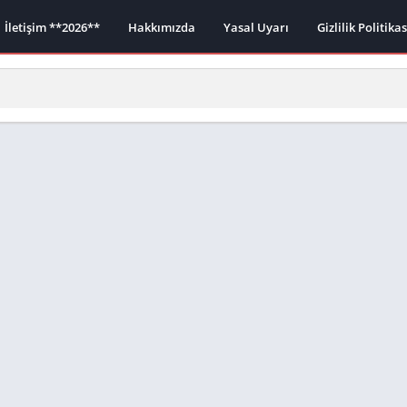
İletişim **2026**
Hakkımızda
Yasal Uyarı
Gizlilik Politika