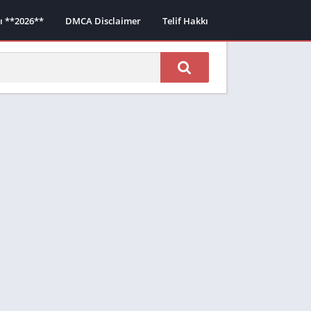
sı **2026**
DMCA Disclaimer
Telif Hakkı