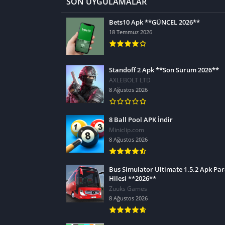
SON UYGULAMALAR
Bets10 Apk **GÜNCEL 2026**
18 Temmuz 2026
Standoff 2 Apk **Son Sürüm 2026**
AXLEBOLT LTD
8 Ağustos 2026
8 Ball Pool APK İndir
Miniclip.com
8 Ağustos 2026
Bus Simulator Ultimate 1.5.2 Apk Pa
Hilesi **2026**
Zuuks Games
8 Ağustos 2026