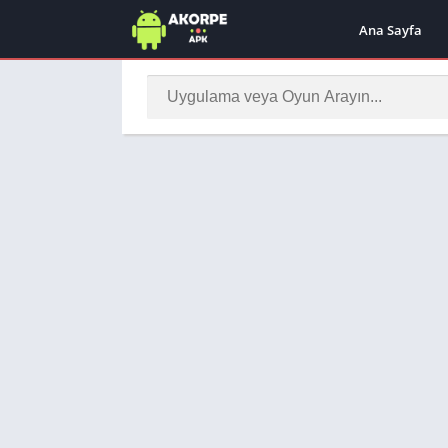
Ana Sayfa