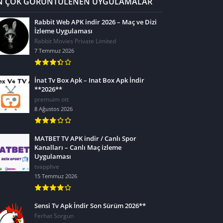
N ÇOK GÖRÜNTÜLENEN UYGULAMALAR
Rabbit Web APK indir 2026 – Maç ve Dizi
İzleme Uygulaması
Rabbit Movies Private Limited
7 Temmuz 2026
İnat Tv Box Apk – Inat Box Apk İndir
**2026**
premuim ott
8 Ağustos 2026
MATBET TV APK indir / Canlı Spor
Kanalları – Canlı Maç izleme
Uygulaması
tvapplive
15 Temmuz 2026
Sensi Tv Apk İndir Son Sürüm 2026**
Ferhat Sorgun