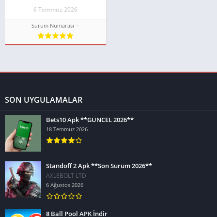
6 Temmuz 2026
Sürüm Numarası --
SON UYGULAMALAR
Bets10 Apk **GÜNCEL 2026**
18 Temmuz 2026
Standoff 2 Apk **Son Sürüm 2026**
AXLEBOLT LTD
6 Ağustos 2026
8 Ball Pool APK İndir