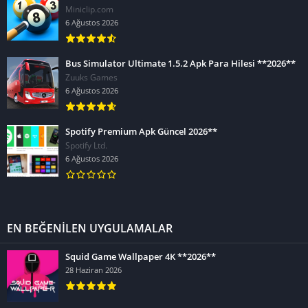
Miniclip.com
6 Ağustos 2026
Bus Simulator Ultimate 1.5.2 Apk Para Hilesi **2026**
Zuuks Games
6 Ağustos 2026
Spotify Premium Apk Güncel 2026**
Spotify Ltd.
6 Ağustos 2026
EN BEĞENİLEN UYGULAMALAR
Squid Game Wallpaper 4K **2026**
28 Haziran 2026