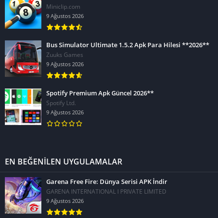
Miniclip.com
9 Ağustos 2026
Bus Simulator Ultimate 1.5.2 Apk Para Hilesi **2026**
Zuuks Games
9 Ağustos 2026
Spotify Premium Apk Güncel 2026**
Spotify Ltd.
9 Ağustos 2026
EN BEĞENİLEN UYGULAMALAR
Garena Free Fire: Dünya Serisi APK İndir
GARENA INTERNATIONAL I PRIVATE LIMITED
9 Ağustos 2026