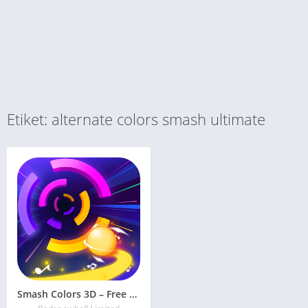
Etiket: alternate colors smash ultimate
Smash Colors 3D – Free Beat Color Rhythm Ball Game APK İndir