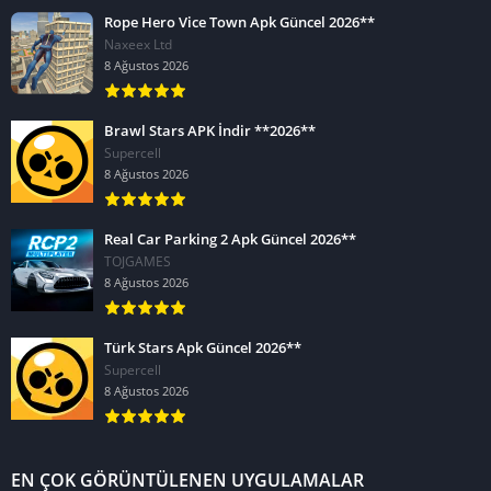
Rope Hero Vice Town Apk Güncel 2026**
Naxeex Ltd
8 Ağustos 2026
Brawl Stars APK İndir **2026**
Supercell
8 Ağustos 2026
Real Car Parking 2 Apk Güncel 2026**
TOJGAMES
8 Ağustos 2026
Türk Stars Apk Güncel 2026**
Supercell
8 Ağustos 2026
EN ÇOK GÖRÜNTÜLENEN UYGULAMALAR