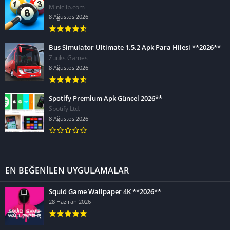
Miniclip.com
8 Ağustos 2026
Bus Simulator Ultimate 1.5.2 Apk Para Hilesi **2026**
Zuuks Games
8 Ağustos 2026
Spotify Premium Apk Güncel 2026**
Spotify Ltd.
8 Ağustos 2026
EN BEĞENİLEN UYGULAMALAR
Squid Game Wallpaper 4K **2026**
28 Haziran 2026