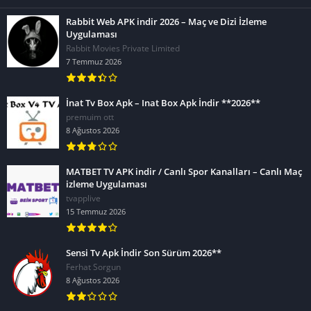
Rabbit Web APK indir 2026 – Maç ve Dizi İzleme
Uygulaması
Rabbit Movies Private Limited
7 Temmuz 2026
İnat Tv Box Apk – Inat Box Apk İndir **2026**
premuim ott
8 Ağustos 2026
MATBET TV APK indir / Canlı Spor Kanalları – Canlı Maç
izleme Uygulaması
tvapplive
15 Temmuz 2026
Sensi Tv Apk İndir Son Sürüm 2026**
Ferhat Sorgun
8 Ağustos 2026