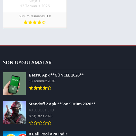
Okyns
12 Temmuz 2026
Sürüm Numarası 1.0
SON UYGULAMALAR
Bets10 Apk **GÜNCEL 2026**
18 Temmuz 2026
Standoff 2 Apk **Son Sürüm 2026**
AXLEBOLT LTD
8 Ağustos 2026
8 Ball Pool APK İndir