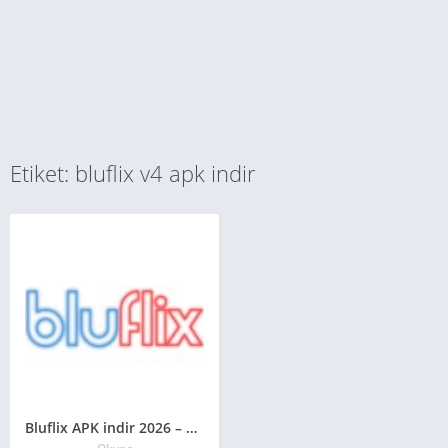
Etiket: bluflix v4 apk indir
Bluflix APK indir 2026 – Güncel Sürüm