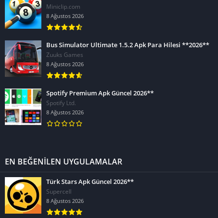
Miniclip.com
8 Ağustos 2026
Bus Simulator Ultimate 1.5.2 Apk Para Hilesi **2026**
Zuuks Games
8 Ağustos 2026
Spotify Premium Apk Güncel 2026**
Spotify Ltd.
8 Ağustos 2026
EN BEĞENİLEN UYGULAMALAR
Türk Stars Apk Güncel 2026**
Supercell
8 Ağustos 2026