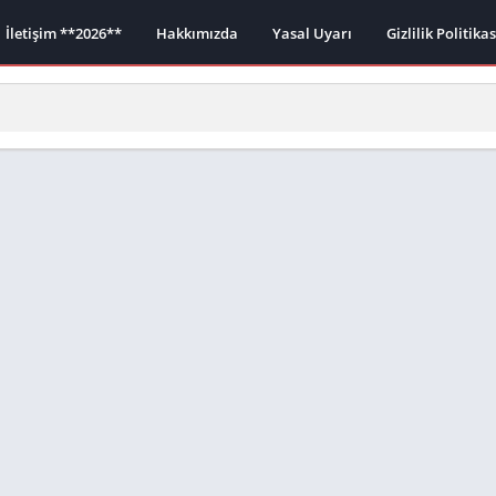
İletişim **2026**
Hakkımızda
Yasal Uyarı
Gizlilik Politika