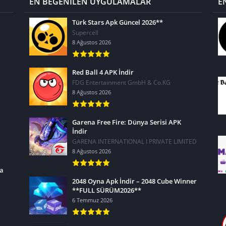
EN BEĞENİLEN UYGULAMALAR
E
Türk Stars Apk Güncel 2026**
Supercell
8 Ağustos 2026
Red Ball 4 APK İndir
FDG Entertainment GmbH & Co.KG
8 Ağustos 2026
Garena Free Fire: Dünya Serisi APK
İndir
GARENA INTERNATIONAL I PRIVATE LIMITED
8 Ağustos 2026
ra
2048 Oyna Apk İndir – 2048 Cube Winner
**FULL SÜRÜM2026**
6 Temmuz 2026