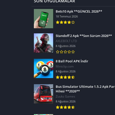
SON UYGULAMALAR
Bets10 Apk **GÜNCEL 2026**
18 Temmuz 2026
Standoff 2 Apk **Son Sürüm 2026**
AXLEBOLT LTD
8 Ağustos 2026
8 Ball Pool APK İndir
Miniclip.com
8 Ağustos 2026
Bus Simulator Ultimate 1.5.2 Apk Pa
Hilesi **2026**
Zuuks Games
8 Ağustos 2026