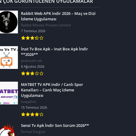
N ÇOK GÖRÜNTÜLENEN UYGULAMALAR
Rabbit Web APK indir 2026 – Maç ve Dizi
İzleme Uygulaması
Rabbit Movies Private Limited
7 Temmuz 2026
İnat Tv Box Apk – Inat Box Apk İndir
**2026**
premuim ott
8 Ağustos 2026
MATBET TV APK indir / Canlı Spor
Kanalları – Canlı Maç izleme
Uygulaması
tvapplive
15 Temmuz 2026
Sensi Tv Apk İndir Son Sürüm 2026**
Ferhat Sorgun