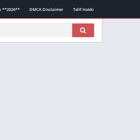
sı **2026**
DMCA Disclaimer
Telif Hakkı