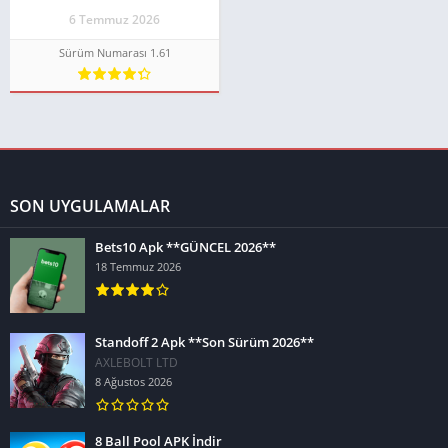
6 Temmuz 2026
Sürüm Numarası 1.61
SON UYGULAMALAR
Bets10 Apk **GÜNCEL 2026**
18 Temmuz 2026
Standoff 2 Apk **Son Sürüm 2026**
AXLEBOLT LTD
8 Ağustos 2026
8 Ball Pool APK İndir