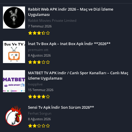
Rabbit Web APK indir 2026 – Maç ve Dizi İzleme
Uygulaması
Rabbit Movies Private Limited
7 Temmuz 2026
İnat Tv Box Apk – Inat Box Apk İndir **2026**
premuim ott
8 Ağustos 2026
MATBET TV APK indir / Canlı Spor Kanalları – Canlı Maç
izleme Uygulaması
tvapplive
15 Temmuz 2026
Sensi Tv Apk İndir Son Sürüm 2026**
Ferhat Sorgun
8 Ağustos 2026