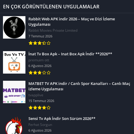
EN ÇOK GÖRÜNTÜLENEN UYGULAMALAR
Rabbit Web APK indir 2026 – Maç ve Dizi İzleme
Uygulaması
Rabbit Movies Private Limited
7 Temmuz 2026
İnat Tv Box Apk – Inat Box Apk İndir **2026**
premuim ott
6 Ağustos 2026
MATBET TV APK indir / Canlı Spor Kanalları – Canlı Maç
izleme Uygulaması
tvapplive
15 Temmuz 2026
Sensi Tv Apk İndir Son Sürüm 2026**
Ferhat Sorgun
6 Ağustos 2026