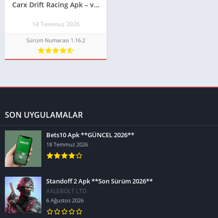
Carx Drift Racing Apk – v1.16.2 MOD APK – ARABA / PARA HİLELİ **GÜNCEL 2026**
14 Temmuz 2026
Sürüm Numarası 1.16.2
SON UYGULAMALAR
Bets10 Apk **GÜNCEL 2026**
18 Temmuz 2026
Standoff 2 Apk **Son Sürüm 2026**
AXLEBOLT LTD
6 Ağustos 2026