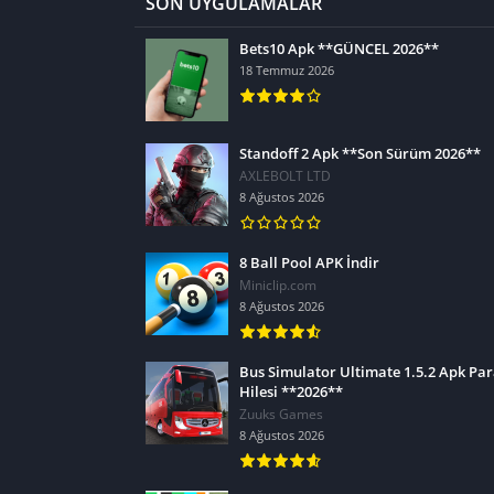
SON UYGULAMALAR
Bets10 Apk **GÜNCEL 2026**
18 Temmuz 2026
Standoff 2 Apk **Son Sürüm 2026**
AXLEBOLT LTD
8 Ağustos 2026
8 Ball Pool APK İndir
Miniclip.com
8 Ağustos 2026
Bus Simulator Ultimate 1.5.2 Apk Pa
Hilesi **2026**
Zuuks Games
8 Ağustos 2026