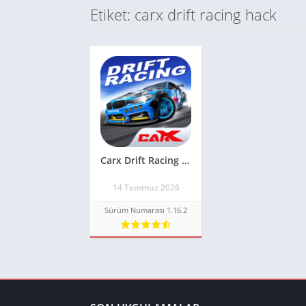
Etiket: carx drift racing hack
Carx Drift Racing Apk – v1.16.2 MOD APK – ARABA / PARA HİLELİ **GÜNCEL 2026**
14 Temmuz 2026
Sürüm Numarası 1.16.2