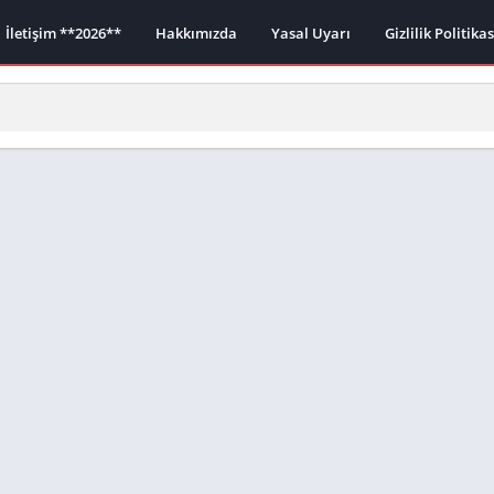
İletişim **2026**
Hakkımızda
Yasal Uyarı
Gizlilik Politika