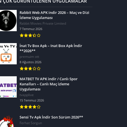
N ÇOK GÖRÜNTÜLENEN UYGULAMALAR
Rabbit Web APK indir 2026 – Maç ve Dizi
İzleme Uygulaması
Rabbit Movies Private Limited
7 Temmuz 2026
İnat Tv Box Apk – Inat Box Apk İndir
**2026**
premuim ott
8 Ağustos 2026
MATBET TV APK indir / Canlı Spor
Kanalları – Canlı Maç izleme
Uygulaması
tvapplive
15 Temmuz 2026
Sensi Tv Apk İndir Son Sürüm 2026**
Ferhat Sorgun