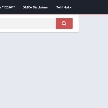
sı **2026**
DMCA Disclaimer
Telif Hakkı