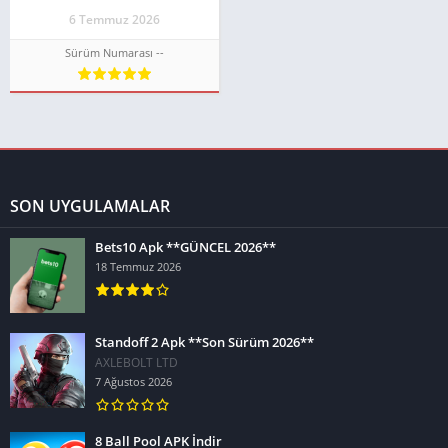
6 Temmuz 2026
Sürüm Numarası --
SON UYGULAMALAR
Bets10 Apk **GÜNCEL 2026**
18 Temmuz 2026
Standoff 2 Apk **Son Sürüm 2026**
AXLEBOLT LTD
7 Ağustos 2026
8 Ball Pool APK İndir